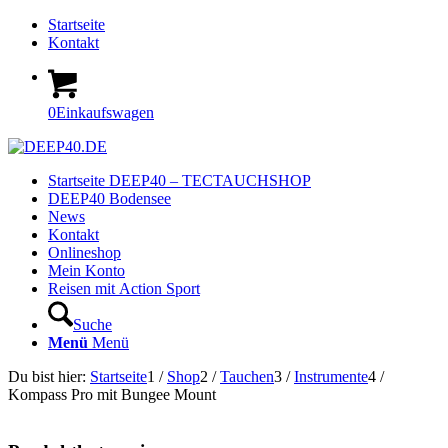
Startseite
Kontakt
0
Einkaufswagen
Startseite DEEP40 – TECTAUCHSHOP
DEEP40 Bodensee
News
Kontakt
Onlineshop
Mein Konto
Reisen mit Action Sport
Suche
Menü
Menü
Du bist hier:
Startseite
1
/
Shop
2
/
Tauchen
3
/
Instrumente
4
/
Kompass Pro mit Bungee Mount