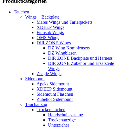
Produktkategorien
Tauchen
Wings + Backplate
Mares Wings und Tarierjackets
XDEEP Wings
Finnsub Wings
OMS Wings
DIR ZONE Wings
DZ Wing Komplettsets
DZ Wingblasen
DIR ZONE Backplate und Harness
DIR ZONE Zubehör und Ersatzteile
Wings
Zeagle Wings
Sidemount
Apeks Sidemount
XDEEP Sidemount
Sidemount Flaschen
Zubehör Sidemount
Tauchanzug
Trockentauchen
Handschuhsysteme
Trockenanzüge
Unterzieher