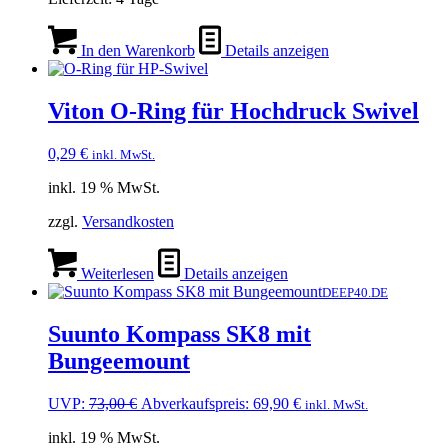
In den Warenkorb
Details anzeigen
Viton O-Ring für Hochdruck Swivel
0,29
€
inkl. MwSt.
inkl. 19 % MwSt.
zzgl.
Versandkosten
Weiterlesen
Details anzeigen
DEEP40.DE
Suunto Kompass SK8 mit
Bungeemount
Ursprünglicher
Aktueller
UVP:
73,00
€
Abverkaufspreis:
69,90
€
inkl. MwSt.
Preis
Preis
inkl. 19 % MwSt.
war:
ist: