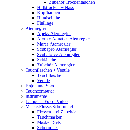
Zubehör Trockentauchen
Halbtrocken + Nass
Kopfhauben
Handschuhe
Füßlinge
Atemregler
Apeks Atemregler
Atomic Aquatics Atemregler
Mares Atemregler
Scubapro Atemregler
Scubaforce Atemregler
Schläuche
Zubehör Atemregler
Tauchflaschen + Ventile
Tauchflaschen
Ventile
Bojen und Spools
Tauchcomputer
Instrumente
Lampen - Foto - Video
Maske-Flosse-Schnorchel
Flossen und Zubehör
Tauchmasken
Masken-Sets
Schnorchel