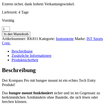
59,00 €
47,90 €.
Extrem sicher, dank hohem Verkantungswinkel.
Lieferzeit:
4 Tage
Vorrätig
Kompass
Pro
In den Warenkorb
mit
Artikelnummer:
RK811
Kategorie:
Instrumente
Marke:
IST Sports
Bungee
Corp.
Mount
Menge
Beschreibung
Zusätzliche Informationen
Produktsicherheit
Beschreibung
Der Kompass Pro mit bungee mount ist ein echtes Tech Entry
Produkt!
Das
bungee mount funktioniert
sicher und ist im Gegensatz zu
herkömmlichen Armbändern ohne Bauteile, die sich lösen oder
brechen können.