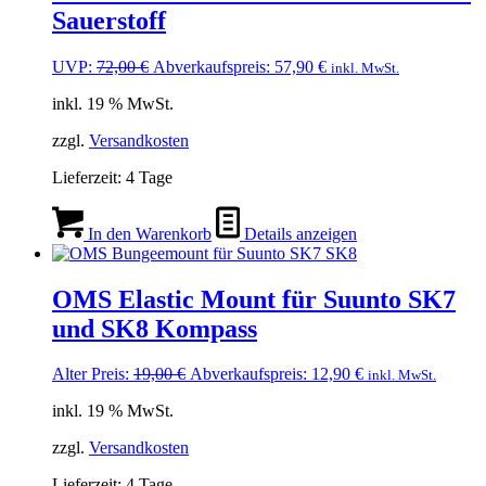
Sauerstoff
Ursprünglicher
Aktueller
UVP:
72,00
€
Abverkaufspreis:
57,90
€
inkl. MwSt.
Preis
Preis
inkl. 19 % MwSt.
war:
ist:
72,00 €
57,90 €.
zzgl.
Versandkosten
Lieferzeit:
4 Tage
In den Warenkorb
Details anzeigen
OMS Elastic Mount für Suunto SK7
und SK8 Kompass
Ursprünglicher
Aktueller
Alter Preis:
19,00
€
Abverkaufspreis:
12,90
€
inkl. MwSt.
Preis
Preis
inkl. 19 % MwSt.
war:
ist:
19,00 €
12,90 €.
zzgl.
Versandkosten
Lieferzeit:
4 Tage