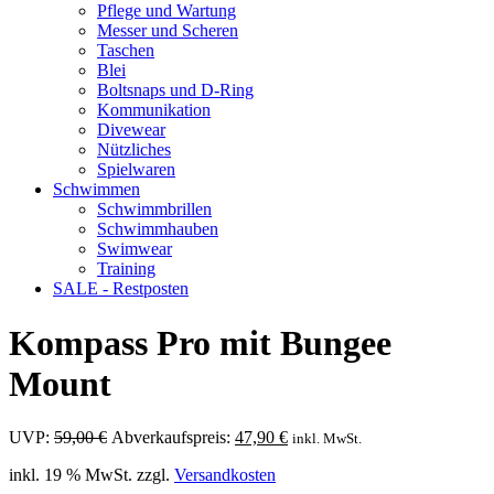
Pflege und Wartung
Messer und Scheren
Taschen
Blei
Boltsnaps und D-Ring
Kommunikation
Divewear
Nützliches
Spielwaren
Schwimmen
Schwimmbrillen
Schwimmhauben
Swimwear
Training
SALE - Restposten
Kompass Pro mit Bungee
Mount
Ursprünglicher
Aktueller
UVP:
59,00
€
Abverkaufspreis:
47,90
€
inkl. MwSt.
Preis
Preis
inkl. 19 % MwSt.
zzgl.
Versandkosten
war:
ist: