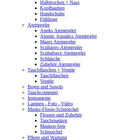
Halbtrocken + Nass
Kopfhauben
Handschuhe
Füßlinge
Atemregler
Apeks Atemregler
Atomic Aquatics Atemregler
Mares Atemregler
Scubapro Atemregler
Scubaforce Atemregler
Schläuche
Zubehör Atemregler
Tauchflaschen + Ventile
Tauchflaschen
Ventile
Bojen und Spools
Tauchcomputer
Instrumente
Lampen - Foto - Video
Maske-Flosse-Schnorchel
Flossen und Zubehör
Tauchmasken
Masken-Sets
Schnorchel
Pflege und Wartung