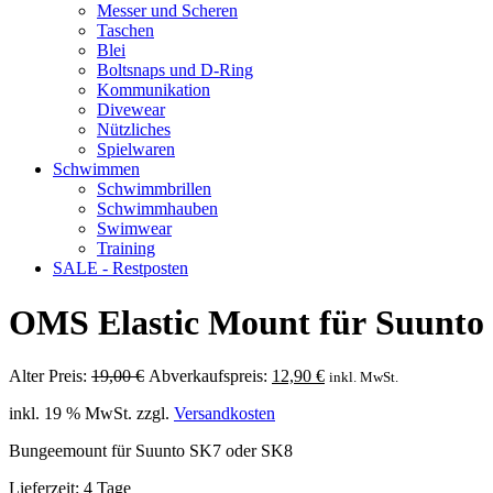
Messer und Scheren
Taschen
Blei
Boltsnaps und D-Ring
Kommunikation
Divewear
Nützliches
Spielwaren
Schwimmen
Schwimmbrillen
Schwimmhauben
Swimwear
Training
SALE - Restposten
OMS Elastic Mount für Suunt
Ursprünglicher
Aktueller
Alter Preis:
19,00
€
Abverkaufspreis:
12,90
€
inkl. MwSt.
Preis
Preis
inkl. 19 % MwSt.
zzgl.
Versandkosten
war:
ist:
19,00 €
12,90 €.
Bungeemount für Suunto SK7 oder SK8
Lieferzeit:
4 Tage