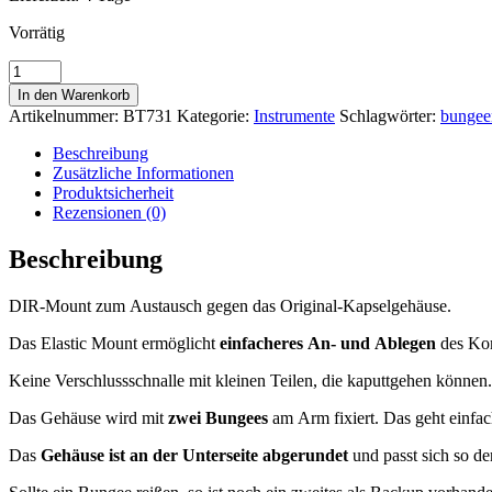
Vorrätig
OMS
Elastic
In den Warenkorb
Mount
Artikelnummer:
BT731
Kategorie:
Instrumente
Schlagwörter:
bungee
für
Suunto
Beschreibung
SK7
Zusätzliche Informationen
und
Produktsicherheit
SK8
Rezensionen (0)
Kompass
Menge
Beschreibung
DIR-Mount zum Austausch gegen das Original-Kapselgehäuse.
Das Elastic Mount ermöglicht
einfacheres An- und Ablegen
des Kom
Keine Verschlussschnalle mit kleinen Teilen, die kaputtgehen können.
Das Gehäuse wird mit
zwei Bungees
am Arm fixiert. Das geht einfach
Das
Gehäuse ist an der Unterseite abgerundet
und passt sich so d