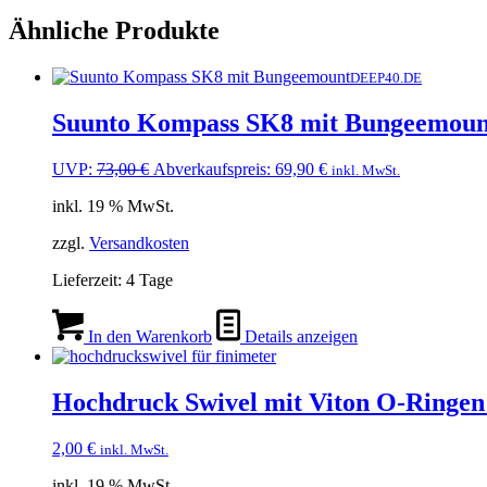
Ähnliche Produkte
DEEP40.DE
Suunto Kompass SK8 mit Bungeemoun
Ursprünglicher
Aktueller
UVP:
73,00
€
Abverkaufspreis:
69,90
€
inkl. MwSt.
Preis
Preis
inkl. 19 % MwSt.
war:
ist:
73,00 €
69,90 €.
zzgl.
Versandkosten
Lieferzeit:
4 Tage
In den Warenkorb
Details anzeigen
Hochdruck Swivel mit Viton O-Ringen
2,00
€
inkl. MwSt.
inkl. 19 % MwSt.