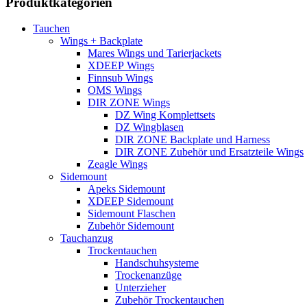
Produktkategorien
Tauchen
Wings + Backplate
Mares Wings und Tarierjackets
XDEEP Wings
Finnsub Wings
OMS Wings
DIR ZONE Wings
DZ Wing Komplettsets
DZ Wingblasen
DIR ZONE Backplate und Harness
DIR ZONE Zubehör und Ersatzteile Wings
Zeagle Wings
Sidemount
Apeks Sidemount
XDEEP Sidemount
Sidemount Flaschen
Zubehör Sidemount
Tauchanzug
Trockentauchen
Handschuhsysteme
Trockenanzüge
Unterzieher
Zubehör Trockentauchen