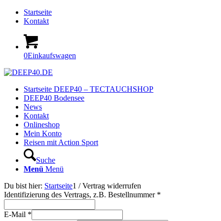
Startseite
Kontakt
0
Einkaufswagen
Startseite DEEP40 – TECTAUCHSHOP
DEEP40 Bodensee
News
Kontakt
Onlineshop
Mein Konto
Reisen mit Action Sport
Suche
Menü
Menü
Du bist hier:
Startseite
1
/
Vertrag widerrufen
Identifizierung des Vertrags, z.B. Bestellnummer
*
E-Mail
*