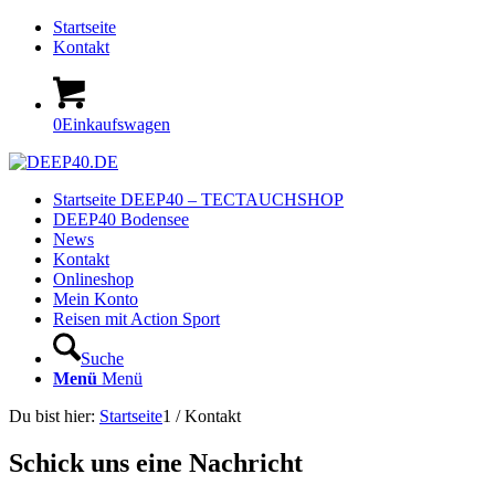
Startseite
Kontakt
0
Einkaufswagen
Startseite DEEP40 – TECTAUCHSHOP
DEEP40 Bodensee
News
Kontakt
Onlineshop
Mein Konto
Reisen mit Action Sport
Suche
Menü
Menü
Du bist hier:
Startseite
1
/
Kontakt
Schick uns eine Nachricht