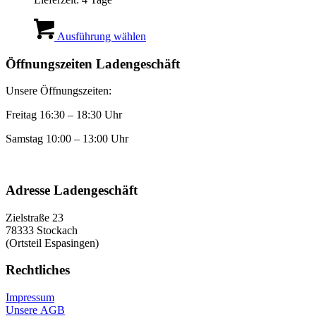
werden
Dieses
Produkt
Ausführung wählen
weist
mehrere
Öffnungszeiten Ladengeschäft
Varianten
auf.
Unsere Öffnungszeiten:
Die
Optionen
Freitag 16:30 – 18:30 Uhr
können
auf
Samstag 10:00 – 13:00 Uhr
der
Produktseite
gewählt
werden
Adresse Ladengeschäft
Zielstraße 23
78333 Stockach
(Ortsteil Espasingen)
Rechtliches
Impressum
Unsere AGB