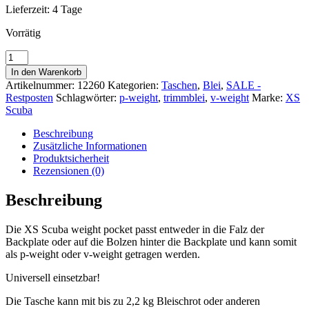
Lieferzeit:
4 Tage
Vorrätig
XS
Scuba
In den Warenkorb
p-
Artikelnummer:
12260
Kategorien:
Taschen
,
Blei
,
SALE -
weight
Restposten
Schlagwörter:
p-weight
,
trimmblei
,
v-weight
Marke:
XS
pocket
Scuba
Menge
Beschreibung
Zusätzliche Informationen
Produktsicherheit
Rezensionen (0)
Beschreibung
Die XS Scuba weight pocket passt entweder in die Falz der
Backplate oder auf die Bolzen hinter die Backplate und kann somit
als p-weight oder v-weight getragen werden.
Universell einsetzbar!
Die Tasche kann mit bis zu 2,2 kg Bleischrot oder anderen