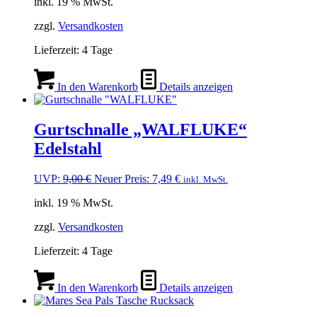
inkl. 19 % MwSt.
ist:
44,90 €
22,90 €.
zzgl.
Versandkosten
Lieferzeit:
4 Tage
In den Warenkorb
Details anzeigen
Gurtschnalle „WALFLUKE“
Edelstahl
Ursprünglicher
Aktueller
UVP:
9,00
€
Neuer Preis:
7,49
€
inkl. MwSt.
Preis
Preis
inkl. 19 % MwSt.
war:
ist:
9,00 €
7,49 €.
zzgl.
Versandkosten
Lieferzeit:
4 Tage
In den Warenkorb
Details anzeigen