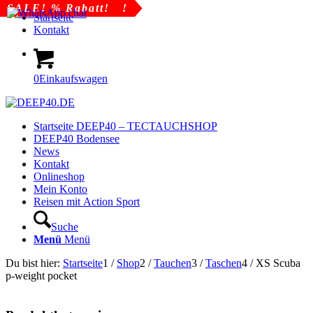
SALE! 30 % Rabatt!
SALE! 49 % Rabatt!
SALE! % Rabatt!
Startseite
Kontakt
0
Einkaufswagen
Startseite DEEP40 – TECTAUCHSHOP
DEEP40 Bodensee
News
Kontakt
Onlineshop
Mein Konto
Reisen mit Action Sport
Suche
Menü
Menü
Du bist hier:
Startseite
1
/
Shop
2
/
Tauchen
3
/
Taschen
4
/
XS Scuba
p-weight pocket