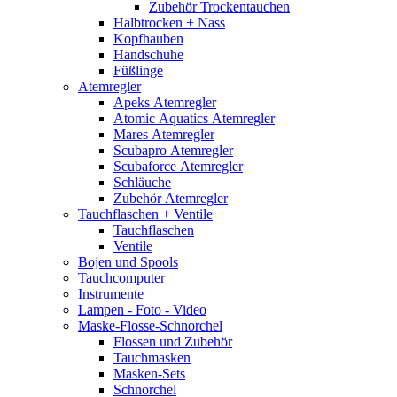
Zubehör Trockentauchen
Halbtrocken + Nass
Kopfhauben
Handschuhe
Füßlinge
Atemregler
Apeks Atemregler
Atomic Aquatics Atemregler
Mares Atemregler
Scubapro Atemregler
Scubaforce Atemregler
Schläuche
Zubehör Atemregler
Tauchflaschen + Ventile
Tauchflaschen
Ventile
Bojen und Spools
Tauchcomputer
Instrumente
Lampen - Foto - Video
Maske-Flosse-Schnorchel
Flossen und Zubehör
Tauchmasken
Masken-Sets
Schnorchel