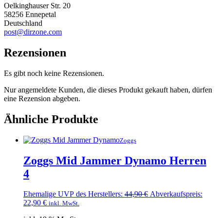
Oelkinghauser Str. 20
58256 Ennepetal
Deutschland
post@dirzone.com
Rezensionen
Es gibt noch keine Rezensionen.
Nur angemeldete Kunden, die dieses Produkt gekauft haben, dürfen
eine Rezension abgeben.
Ähnliche Produkte
Zoggs
Zoggs Mid Jammer Dynamo Herren
4
Ursprünglicher
Ehemalige UVP des Herstellers:
44,90
€
Abverkaufspreis:
Aktueller
Preis
22,90
€
inkl. MwSt.
Preis
war: