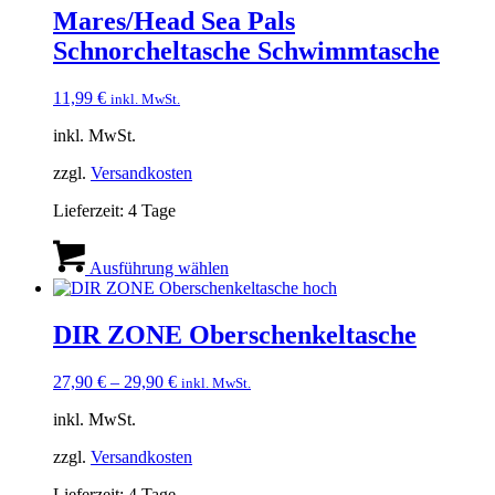
Mares/Head Sea Pals
Schnorcheltasche Schwimmtasche
11,99
€
inkl. MwSt.
inkl. MwSt.
zzgl.
Versandkosten
Lieferzeit:
4 Tage
Dieses
Produkt
Ausführung wählen
weist
mehrere
Varianten
DIR ZONE Oberschenkeltasche
auf.
Die
27,90
€
–
29,90
€
inkl. MwSt.
Optionen
können
inkl. MwSt.
auf
der
zzgl.
Versandkosten
Produktseite
gewählt
Lieferzeit:
4 Tage