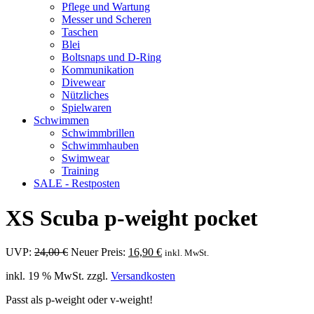
Pflege und Wartung
Messer und Scheren
Taschen
Blei
Boltsnaps und D-Ring
Kommunikation
Divewear
Nützliches
Spielwaren
Schwimmen
Schwimmbrillen
Schwimmhauben
Swimwear
Training
SALE - Restposten
XS Scuba p-weight pocket
Ursprünglicher
Aktueller
UVP:
24,00
€
Neuer Preis:
16,90
€
inkl. MwSt.
Preis
Preis
inkl. 19 % MwSt.
zzgl.
Versandkosten
war:
ist:
24,00 €
16,90 €.
Passt als p-weight oder v-weight!