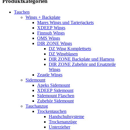
Produktkategorien
Tauchen
Wings + Backplate
Mares Wings und Tarierjackets
XDEEP Wings
Finnsub Wings
OMS Wings
DIR ZONE Wings
DZ Wing Komplettsets
DZ Wingblasen
DIR ZONE Backplate und Harness
DIR ZONE Zubehör und Ersatzteile
Wings
Zeagle Wings
Sidemount
Apeks Sidemount
XDEEP Sidemount
Sidemount Flaschen
Zubehör Sidemount
Tauchanzug
Trockentauchen
Handschuhsysteme
Trockenanzüge
Unterzieher