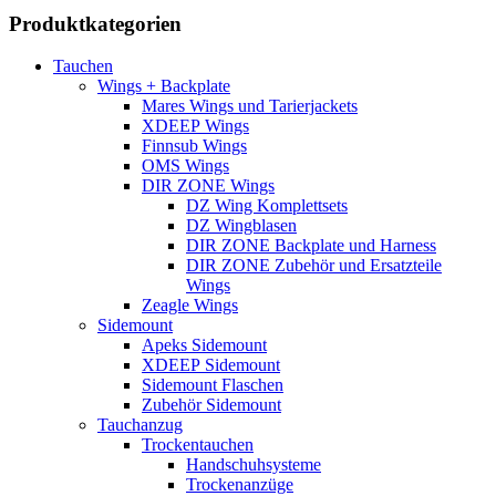
Produktkategorien
Tauchen
Wings + Backplate
Mares Wings und Tarierjackets
XDEEP Wings
Finnsub Wings
OMS Wings
DIR ZONE Wings
DZ Wing Komplettsets
DZ Wingblasen
DIR ZONE Backplate und Harness
DIR ZONE Zubehör und Ersatzteile
Wings
Zeagle Wings
Sidemount
Apeks Sidemount
XDEEP Sidemount
Sidemount Flaschen
Zubehör Sidemount
Tauchanzug
Trockentauchen
Handschuhsysteme
Trockenanzüge