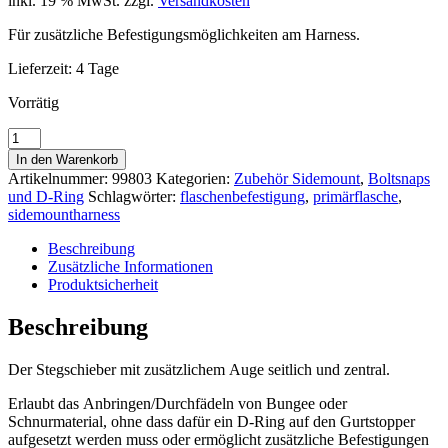
inkl. 19 % MwSt.
zzgl.
Versandkosten
Für zusätzliche Befestigungsmöglichkeiten am Harness.
Lieferzeit:
4 Tage
Vorrätig
Sidemount
Stegschieber
In den Warenkorb
Auge
Artikelnummer:
99803
Kategorien:
Zubehör Sidemount
,
Boltsnaps
seitlich
und D-Ring
Schlagwörter:
flaschenbefestigung
,
primärflasche
,
und
sidemountharness
zentral
Menge
Beschreibung
Zusätzliche Informationen
Produktsicherheit
Beschreibung
Der Stegschieber mit zusätzlichem Auge seitlich und zentral.
Erlaubt das Anbringen/Durchfädeln von Bungee oder
Schnurmaterial, ohne dass dafür ein D-Ring auf den Gurtstopper
aufgesetzt werden muss oder ermöglicht zusätzliche Befestigungen