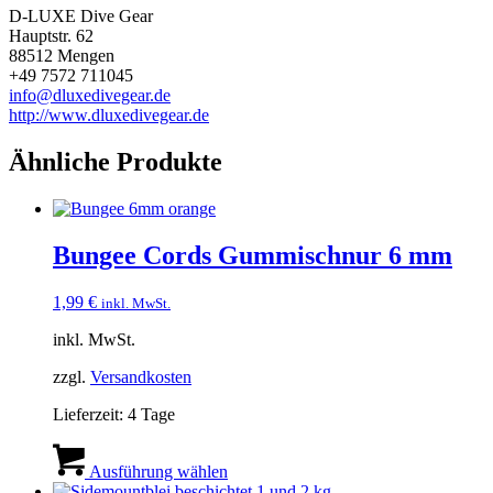
D-LUXE Dive Gear
Hauptstr. 62
88512 Mengen
+49 7572 711045
info@dluxedivegear.de
http://www.dluxedivegear.de
Ähnliche Produkte
Bungee Cords Gummischnur 6 mm
1,99
€
inkl. MwSt.
inkl. MwSt.
zzgl.
Versandkosten
Lieferzeit:
4 Tage
Dieses
Produkt
Ausführung wählen
weist