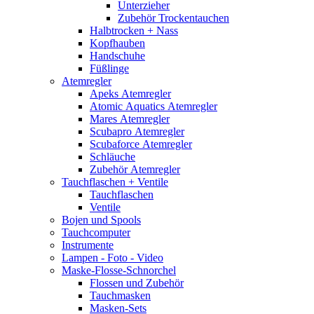
Unterzieher
Zubehör Trockentauchen
Halbtrocken + Nass
Kopfhauben
Handschuhe
Füßlinge
Atemregler
Apeks Atemregler
Atomic Aquatics Atemregler
Mares Atemregler
Scubapro Atemregler
Scubaforce Atemregler
Schläuche
Zubehör Atemregler
Tauchflaschen + Ventile
Tauchflaschen
Ventile
Bojen und Spools
Tauchcomputer
Instrumente
Lampen - Foto - Video
Maske-Flosse-Schnorchel
Flossen und Zubehör
Tauchmasken
Masken-Sets