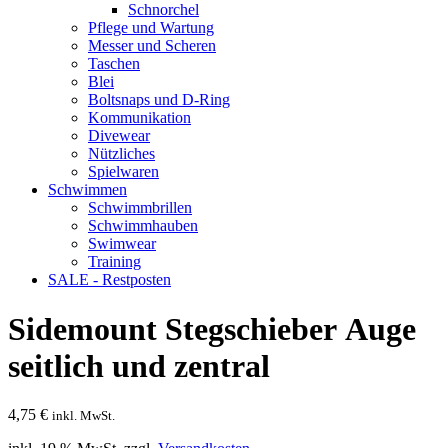
Schnorchel
Pflege und Wartung
Messer und Scheren
Taschen
Blei
Boltsnaps und D-Ring
Kommunikation
Divewear
Nützliches
Spielwaren
Schwimmen
Schwimmbrillen
Schwimmhauben
Swimwear
Training
SALE - Restposten
Sidemount Stegschieber Auge
seitlich und zentral
4,75
€
inkl. MwSt.