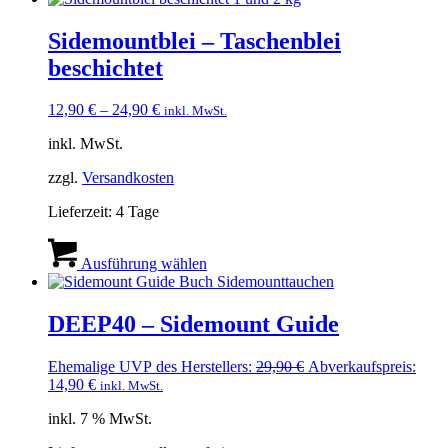
mehrere
Varianten
Sidemountblei – Taschenblei
auf.
beschichtet
Die
Optionen
können
12,90
€
–
24,90
€
inkl. MwSt.
auf
der
inkl. MwSt.
Produktseite
gewählt
zzgl.
Versandkosten
werden
Lieferzeit:
4 Tage
Dieses
Produkt
Ausführung wählen
weist
mehrere
Varianten
DEEP40 – Sidemount Guide
auf.
Die
Ursprünglicher
Ehemalige UVP des Herstellers:
29,90
€
Abverkaufspreis:
Optionen
Aktueller
Preis
14,90
€
inkl. MwSt.
können
Preis
war:
auf
inkl. 7 % MwSt.
ist:
29,90 €
der
14,90 €.
Produktseite