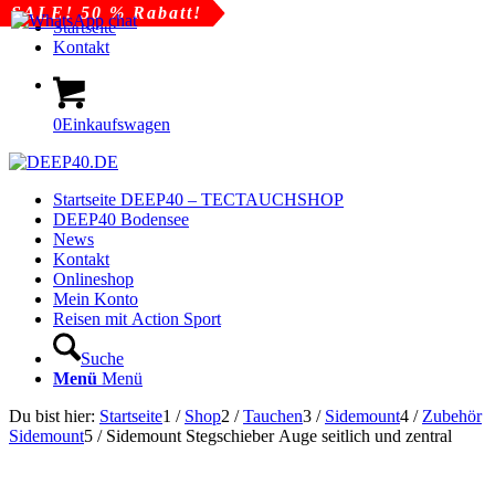
SALE! 50 % Rabatt!
Startseite
Kontakt
0
Einkaufswagen
Startseite DEEP40 – TECTAUCHSHOP
DEEP40 Bodensee
News
Kontakt
Onlineshop
Mein Konto
Reisen mit Action Sport
Suche
Menü
Menü
Du bist hier:
Startseite
1
/
Shop
2
/
Tauchen
3
/
Sidemount
4
/
Zubehör
Sidemount
5
/
Sidemount Stegschieber Auge seitlich und zentral