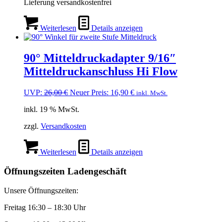
Lieferung versandkostenfrei
gewählt
werden
Weiterlesen
Details anzeigen
90° Mitteldruckadapter 9/16″
Mitteldruckanschluss Hi Flow
Ursprünglicher
Aktueller
UVP:
26,00
€
Neuer Preis:
16,90
€
inkl. MwSt.
Preis
Preis
inkl. 19 % MwSt.
war:
ist:
26,00 €
16,90 €.
zzgl.
Versandkosten
Weiterlesen
Details anzeigen
Öffnungszeiten Ladengeschäft
Unsere Öffnungszeiten:
Freitag 16:30 – 18:30 Uhr