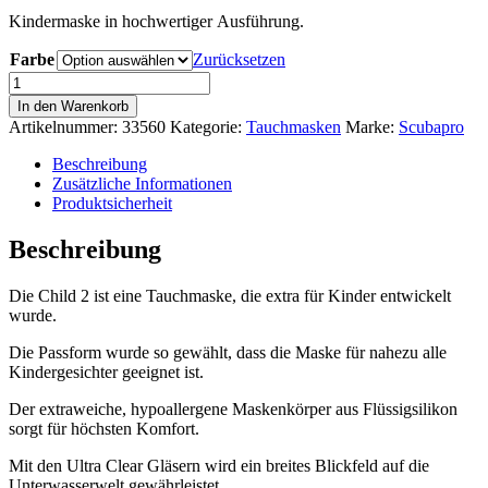
26,50 €
19,90 €.
Kindermaske in hochwertiger Ausführung.
Farbe
Zurücksetzen
Scubapro
Maske
In den Warenkorb
Child
Artikelnummer:
33560
Kategorie:
Tauchmasken
Marke:
Scubapro
2
Menge
Beschreibung
Zusätzliche Informationen
Produktsicherheit
Beschreibung
Die Child 2 ist eine Tauchmaske, die extra für Kinder entwickelt
wurde.
Die Passform wurde so gewählt, dass die Maske für nahezu alle
Kindergesichter geeignet ist.
Der extraweiche, hypoallergene Maskenkörper aus Flüssigsilikon
sorgt für höchsten Komfort.
Mit den Ultra Clear Gläsern wird ein breites Blickfeld auf die
Unterwasserwelt gewährleistet.