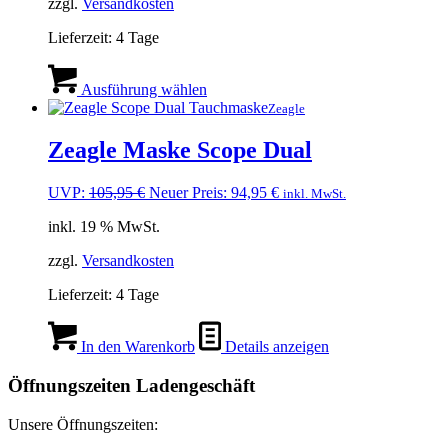
zzgl.
Versandkosten
Lieferzeit:
4 Tage
Dieses
Produkt
Ausführung wählen
weist
Zeagle
mehrere
Varianten
Zeagle Maske Scope Dual
auf.
Die
Ursprünglicher
Aktueller
UVP:
105,95
€
Neuer Preis:
94,95
€
inkl. MwSt.
Optionen
Preis
Preis
können
inkl. 19 % MwSt.
war:
ist:
auf
105,95 €
94,95 €.
der
zzgl.
Versandkosten
Produktseite
gewählt
Lieferzeit:
4 Tage
werden
In den Warenkorb
Details anzeigen
Öffnungszeiten Ladengeschäft
Unsere Öffnungszeiten: