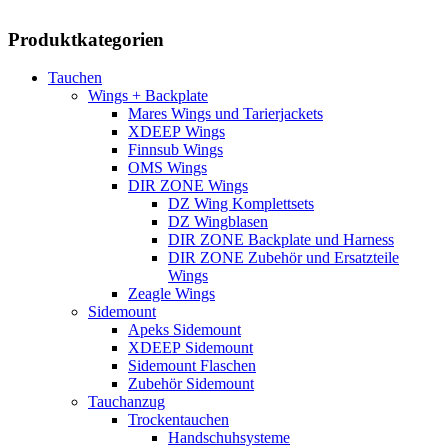
Produktkategorien
Tauchen
Wings + Backplate
Mares Wings und Tarierjackets
XDEEP Wings
Finnsub Wings
OMS Wings
DIR ZONE Wings
DZ Wing Komplettsets
DZ Wingblasen
DIR ZONE Backplate und Harness
DIR ZONE Zubehör und Ersatzteile
Wings
Zeagle Wings
Sidemount
Apeks Sidemount
XDEEP Sidemount
Sidemount Flaschen
Zubehör Sidemount
Tauchanzug
Trockentauchen
Handschuhsysteme