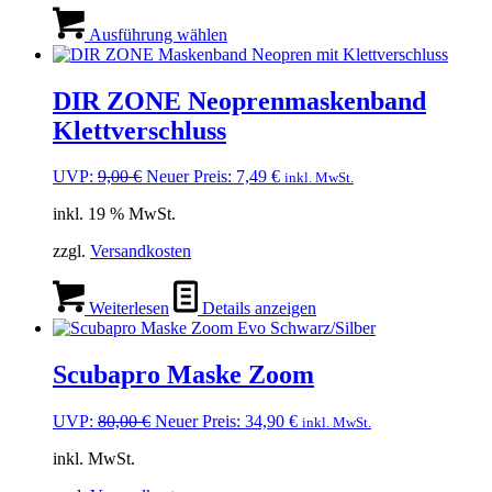
Dieses
Produkt
Ausführung wählen
weist
mehrere
Varianten
DIR ZONE Neoprenmaskenband
auf.
Klettverschluss
Die
Optionen
können
Ursprünglicher
Aktueller
UVP:
9,00
€
Neuer Preis:
7,49
€
inkl. MwSt.
auf
Preis
Preis
der
inkl. 19 % MwSt.
war:
ist:
Produktseite
9,00 €
7,49 €.
gewählt
zzgl.
Versandkosten
werden
Weiterlesen
Details anzeigen
Scubapro Maske Zoom
Ursprünglicher
Aktueller
UVP:
80,00
€
Neuer Preis:
34,90
€
inkl. MwSt.
Preis
Preis
inkl. MwSt.
war:
ist:
80,00 €
34,90 €.