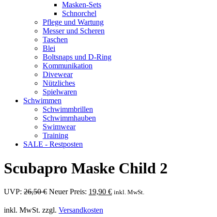
Masken-Sets
Schnorchel
Pflege und Wartung
Messer und Scheren
Taschen
Blei
Boltsnaps und D-Ring
Kommunikation
Divewear
Nützliches
Spielwaren
Schwimmen
Schwimmbrillen
Schwimmhauben
Swimwear
Training
SALE - Restposten
Scubapro Maske Child 2
Ursprünglicher
Aktueller
UVP:
26,50
€
Neuer Preis:
19,90
€
inkl. MwSt.
Preis
Preis
war:
ist:
inkl. MwSt.
zzgl.
Versandkosten