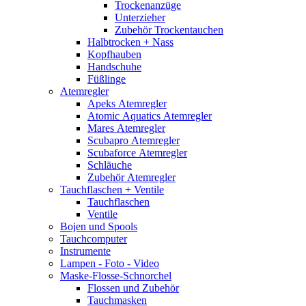
Trockenanzüge
Unterzieher
Zubehör Trockentauchen
Halbtrocken + Nass
Kopfhauben
Handschuhe
Füßlinge
Atemregler
Apeks Atemregler
Atomic Aquatics Atemregler
Mares Atemregler
Scubapro Atemregler
Scubaforce Atemregler
Schläuche
Zubehör Atemregler
Tauchflaschen + Ventile
Tauchflaschen
Ventile
Bojen und Spools
Tauchcomputer
Instrumente
Lampen - Foto - Video
Maske-Flosse-Schnorchel
Flossen und Zubehör
Tauchmasken