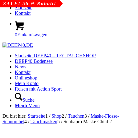
SALE! 38 % Rabatt!
SALE! 56 % Rabatt!
Startseite
Kontakt
0
Einkaufswagen
Startseite DEEP40 – TECTAUCHSHOP
DEEP40 Bodensee
News
Kontakt
Onlineshop
Mein Konto
Reisen mit Action Sport
Suche
Menü
Menü
Du bist hier:
Startseite
1
/
Shop
2
/
Tauchen
3
/
Maske-Flosse-
Schnorchel
4
/
Tauchmasken
5
/
Scubapro Maske Child 2