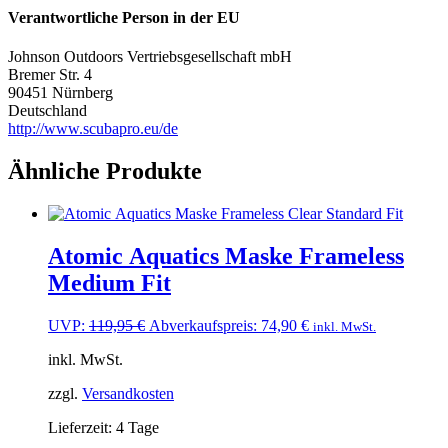
Verantwortliche Person in der EU
Johnson Outdoors Vertriebsgesellschaft mbH
Bremer Str. 4
90451 Nürnberg
Deutschland
http://www.scubapro.eu/de
Ähnliche Produkte
Atomic Aquatics Maske Frameless
Medium Fit
Ursprünglicher
Aktueller
UVP:
119,95
€
Abverkaufspreis:
74,90
€
inkl. MwSt.
Preis
Preis
inkl. MwSt.
war:
ist:
119,95 €
74,90 €.
zzgl.
Versandkosten
Lieferzeit:
4 Tage