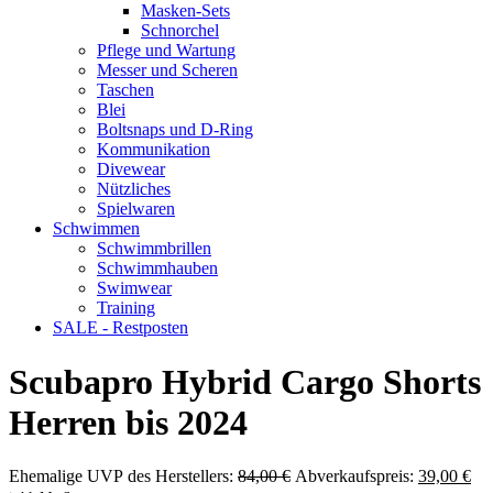
Masken-Sets
Schnorchel
Pflege und Wartung
Messer und Scheren
Taschen
Blei
Boltsnaps und D-Ring
Kommunikation
Divewear
Nützliches
Spielwaren
Schwimmen
Schwimmbrillen
Schwimmhauben
Swimwear
Training
SALE - Restposten
Scubapro Hybrid Cargo Shorts
Herren bis 2024
Ursprünglicher
Akt
Ehemalige UVP des Herstellers:
84,00
€
Abverkaufspreis:
39,00
€