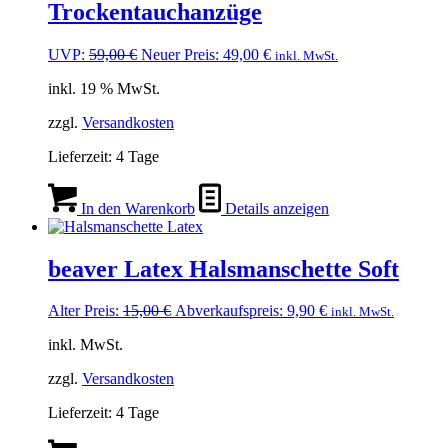
Trockentauchanzüge
Ursprünglicher
Aktueller
UVP:
59,00
€
Neuer Preis:
49,00
€
inkl. MwSt.
Preis
Preis
inkl. 19 % MwSt.
war:
ist:
59,00 €
49,00 €.
zzgl.
Versandkosten
Lieferzeit:
4 Tage
In den Warenkorb
Details anzeigen
beaver Latex Halsmanschette Soft
Ursprünglicher
Aktueller
Alter Preis:
15,00
€
Abverkaufspreis:
9,90
€
inkl. MwSt.
Preis
Preis
inkl. MwSt.
war:
ist:
15,00 €
9,90 €.
zzgl.
Versandkosten
Lieferzeit:
4 Tage
Dieses