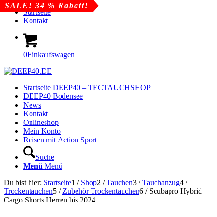
SALE! 54 % Rabatt!
SALE! 34 % Rabatt!
Startseite
Kontakt
0
Einkaufswagen
Startseite DEEP40 – TECTAUCHSHOP
DEEP40 Bodensee
News
Kontakt
Onlineshop
Mein Konto
Reisen mit Action Sport
Suche
Menü
Menü
Du bist hier:
Startseite
1
/
Shop
2
/
Tauchen
3
/
Tauchanzug
4
/
Trockentauchen
5
/
Zubehör Trockentauchen
6
/
Scubapro Hybrid
Cargo Shorts Herren bis 2024