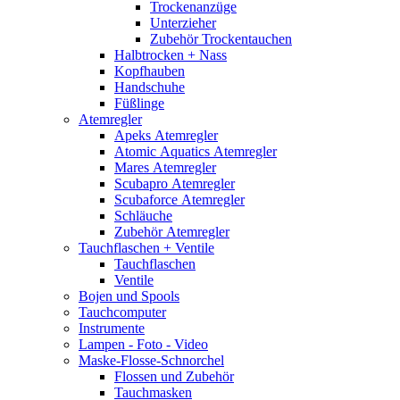
Trockenanzüge
Unterzieher
Zubehör Trockentauchen
Halbtrocken + Nass
Kopfhauben
Handschuhe
Füßlinge
Atemregler
Apeks Atemregler
Atomic Aquatics Atemregler
Mares Atemregler
Scubapro Atemregler
Scubaforce Atemregler
Schläuche
Zubehör Atemregler
Tauchflaschen + Ventile
Tauchflaschen
Ventile
Bojen und Spools
Tauchcomputer
Instrumente
Lampen - Foto - Video
Maske-Flosse-Schnorchel
Flossen und Zubehör
Tauchmasken