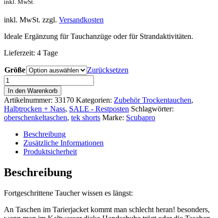
Preis
Pre
inkl. MwSt.
war:
ist:
84,00 €
39,
inkl. MwSt.
zzgl.
Versandkosten
Ideale Ergänzung für Tauchanzüge oder für Strandaktivitäten.
Lieferzeit:
4 Tage
Größe
Zurücksetzen
Scubapro
Hybrid
In den Warenkorb
Cargo
Artikelnummer:
33170
Kategorien:
Zubehör Trockentauchen
,
Shorts
Halbtrocken + Nass
,
SALE - Restposten
Schlagwörter:
Herren
oberschenkeltaschen
,
tek shorts
Marke:
Scubapro
bis
2024
Beschreibung
Menge
Zusätzliche Informationen
Produktsicherheit
Beschreibung
Fortgeschrittene Taucher wissen es längst:
An Taschen im Tarierjacket kommt man schlecht heran! besonders,