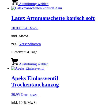
Produkt
Ausführung wählen
weist
mehrere
Varianten
Latex Armmanschette konisch soft
auf.
Die
10,00
€
inkl. MwSt.
Optionen
können
inkl. MwSt.
auf
der
zzgl.
Versandkosten
Produktseite
gewählt
Lieferzeit:
4 Tage
werden
Dieses
Produkt
Ausführung wählen
weist
mehrere
Varianten
Apeks Einlassventil
auf.
Trockentauchanzug
Die
Optionen
können
39,95
€
inkl. MwSt.
auf
der
inkl. 19 % MwSt.