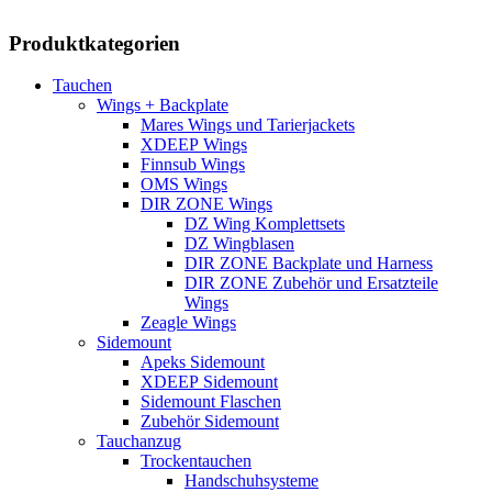
Produktkategorien
Tauchen
Wings + Backplate
Mares Wings und Tarierjackets
XDEEP Wings
Finnsub Wings
OMS Wings
DIR ZONE Wings
DZ Wing Komplettsets
DZ Wingblasen
DIR ZONE Backplate und Harness
DIR ZONE Zubehör und Ersatzteile
Wings
Zeagle Wings
Sidemount
Apeks Sidemount
XDEEP Sidemount
Sidemount Flaschen
Zubehör Sidemount
Tauchanzug
Trockentauchen
Handschuhsysteme