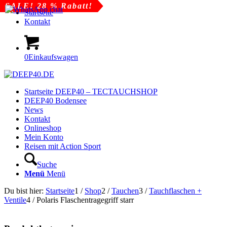
SALE! 28 % Rabatt!
Startseite
Kontakt
0
Einkaufswagen
Startseite DEEP40 – TECTAUCHSHOP
DEEP40 Bodensee
News
Kontakt
Onlineshop
Mein Konto
Reisen mit Action Sport
Suche
Menü
Menü
Du bist hier:
Startseite
1
/
Shop
2
/
Tauchen
3
/
Tauchflaschen +
Ventile
4
/
Polaris Flaschentragegriff starr