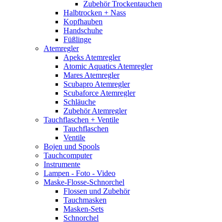
Zubehör Trockentauchen
Halbtrocken + Nass
Kopfhauben
Handschuhe
Füßlinge
Atemregler
Apeks Atemregler
Atomic Aquatics Atemregler
Mares Atemregler
Scubapro Atemregler
Scubaforce Atemregler
Schläuche
Zubehör Atemregler
Tauchflaschen + Ventile
Tauchflaschen
Ventile
Bojen und Spools
Tauchcomputer
Instrumente
Lampen - Foto - Video
Maske-Flosse-Schnorchel
Flossen und Zubehör
Tauchmasken
Masken-Sets
Schnorchel