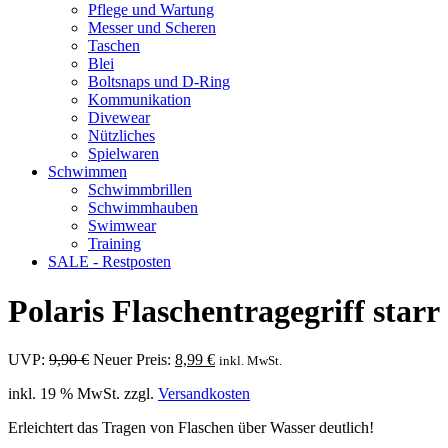
Pflege und Wartung
Messer und Scheren
Taschen
Blei
Boltsnaps und D-Ring
Kommunikation
Divewear
Nützliches
Spielwaren
Schwimmen
Schwimmbrillen
Schwimmhauben
Swimwear
Training
SALE - Restposten
Polaris Flaschentragegriff starr
Ursprünglicher
Aktueller
UVP:
9,90
€
Neuer Preis:
8,99
€
inkl. MwSt.
Preis
Preis
inkl. 19 % MwSt.
zzgl.
Versandkosten
war:
ist:
9,90 €
8,99 €.
Erleichtert das Tragen von Flaschen über Wasser deutlich!