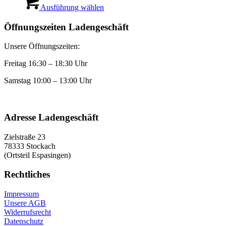
Produkt
Ausführung wählen
weist
mehrere
Öffnungszeiten Ladengeschäft
Varianten
auf.
Unsere Öffnungszeiten:
Die
Optionen
Freitag 16:30 – 18:30 Uhr
können
auf
Samstag 10:00 – 13:00 Uhr
der
Produktseite
gewählt
werden
Adresse Ladengeschäft
Zielstraße 23
78333 Stockach
(Ortsteil Espasingen)
Rechtliches
Impressum
Unsere AGB
Widerrufsrecht
Datenschutz