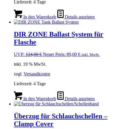
Lieferzeit:
4 Tage
In den Warenkorb
Details anzeigen
DIR ZONE Ballast System für
Flasche
Ursprünglicher
Aktueller
UVP:
124,00
€
Neuer Preis:
89,00
€
inkl. MwSt.
Preis
Preis
inkl. 19 % MwSt.
war:
ist:
124,00 €
89,00 €.
zzgl.
Versandkosten
Lieferzeit:
4 Tage
In den Warenkorb
Details anzeigen
Überzug für Schlauchschellen –
Clamp Cover