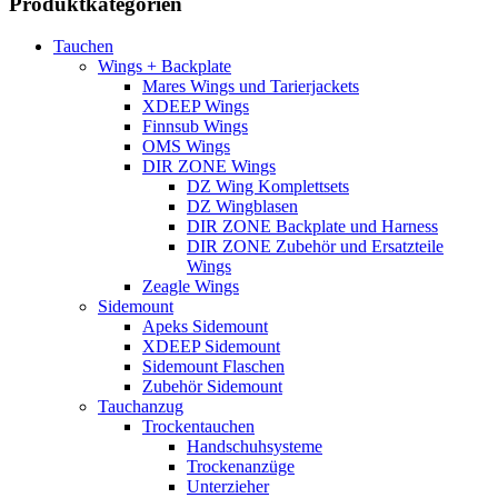
Produktkategorien
Tauchen
Wings + Backplate
Mares Wings und Tarierjackets
XDEEP Wings
Finnsub Wings
OMS Wings
DIR ZONE Wings
DZ Wing Komplettsets
DZ Wingblasen
DIR ZONE Backplate und Harness
DIR ZONE Zubehör und Ersatzteile
Wings
Zeagle Wings
Sidemount
Apeks Sidemount
XDEEP Sidemount
Sidemount Flaschen
Zubehör Sidemount
Tauchanzug
Trockentauchen
Handschuhsysteme
Trockenanzüge
Unterzieher