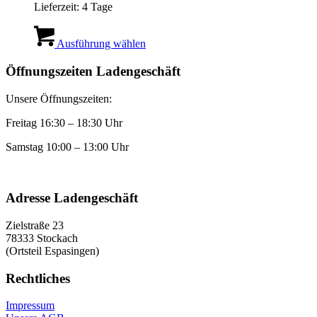
Lieferzeit:
4 Tage
Dieses
Produkt
Ausführung wählen
weist
mehrere
Öffnungszeiten Ladengeschäft
Varianten
auf.
Unsere Öffnungszeiten:
Die
Optionen
Freitag 16:30 – 18:30 Uhr
können
auf
Samstag 10:00 – 13:00 Uhr
der
Produktseite
gewählt
werden
Adresse Ladengeschäft
Zielstraße 23
78333 Stockach
(Ortsteil Espasingen)
Rechtliches
Impressum