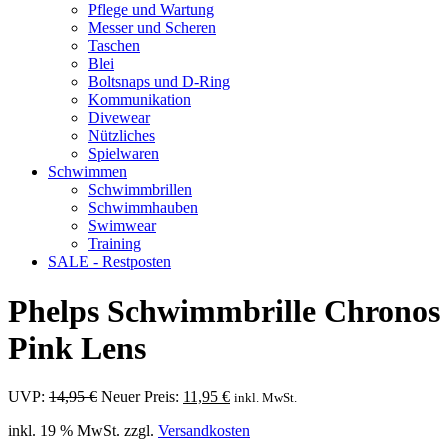
Pflege und Wartung
Messer und Scheren
Taschen
Blei
Boltsnaps und D-Ring
Kommunikation
Divewear
Nützliches
Spielwaren
Schwimmen
Schwimmbrillen
Schwimmhauben
Swimwear
Training
SALE - Restposten
Phelps Schwimmbrille Chronos
Pink Lens
Ursprünglicher
Aktueller
UVP:
14,95
€
Neuer Preis:
11,95
€
inkl. MwSt.
Preis
Preis
inkl. 19 % MwSt.
zzgl.
Versandkosten
war:
ist: