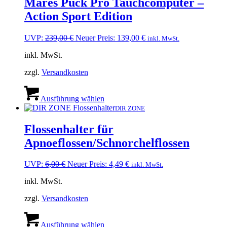
Mares Puck Pro Tauchcomputer –
Action Sport Edition
Ursprünglicher
Aktueller
UVP:
239,00
€
Neuer Preis:
139,00
€
inkl. MwSt.
Preis
Preis
inkl. MwSt.
war:
ist:
239,00 €
139,00 €.
zzgl.
Versandkosten
Dieses
Produkt
Ausführung wählen
weist
DIR ZONE
mehrere
Varianten
Flossenhalter für
auf.
Apnoeflossen/Schnorchelflossen
Die
Optionen
können
Ursprünglicher
Aktueller
UVP:
6,00
€
Neuer Preis:
4,49
€
inkl. MwSt.
auf
Preis
Preis
der
inkl. MwSt.
war:
ist:
Produktseite
6,00 €
4,49 €.
gewählt
zzgl.
Versandkosten
werden
Dieses
Produkt
Ausführung wählen