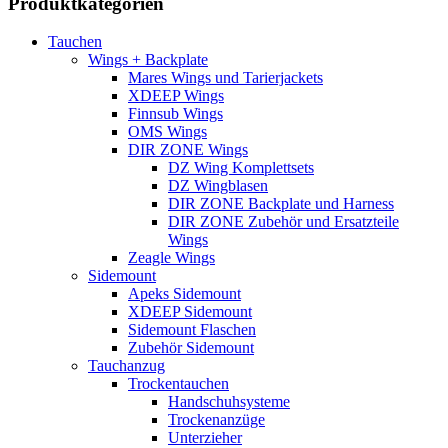
Produktkategorien
Tauchen
Wings + Backplate
Mares Wings und Tarierjackets
XDEEP Wings
Finnsub Wings
OMS Wings
DIR ZONE Wings
DZ Wing Komplettsets
DZ Wingblasen
DIR ZONE Backplate und Harness
DIR ZONE Zubehör und Ersatzteile
Wings
Zeagle Wings
Sidemount
Apeks Sidemount
XDEEP Sidemount
Sidemount Flaschen
Zubehör Sidemount
Tauchanzug
Trockentauchen
Handschuhsysteme
Trockenanzüge
Unterzieher