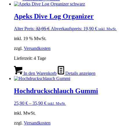
weist
mehrere
Varianten
Apeks Dive Log Organizer
auf.
Die
Ursprünglicher
Aktueller
Alter Preis:
32,95
€
Abverkaufspreis:
19,90
€
inkl. MwSt.
Optionen
Preis
Preis
können
inkl. 19 % MwSt.
war:
ist:
auf
32,95 €
19,90 €.
der
zzgl.
Versandkosten
Produktseite
gewählt
Lieferzeit:
4 Tage
werden
In den Warenkorb
Details anzeigen
Hochdruckschlauch Gummi
25,90
€
–
35,90
€
inkl. MwSt.
inkl. MwSt.
zzgl.
Versandkosten