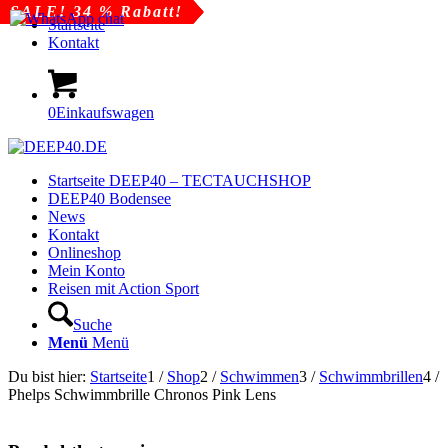
SALE! 20 % Rabatt!
SALE! 42 % Rabatt!
SALE! 25 % Rabatt!
SALE! 40 % Rabatt!
SALE! 34 % Rabatt!
Startseite
Kontakt
0
Einkaufswagen
Startseite DEEP40 – TECTAUCHSHOP
DEEP40 Bodensee
News
Kontakt
Onlineshop
Mein Konto
Reisen mit Action Sport
Suche
Menü
Menü
Du bist hier:
Startseite
1
/
Shop
2
/
Schwimmen
3
/
Schwimmbrillen
4
/
Phelps Schwimmbrille Chronos Pink Lens