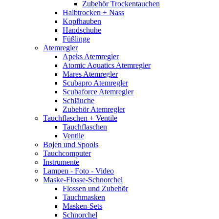
Zubehör Trockentauchen
Halbtrocken + Nass
Kopfhauben
Handschuhe
Füßlinge
Atemregler
Apeks Atemregler
Atomic Aquatics Atemregler
Mares Atemregler
Scubapro Atemregler
Scubaforce Atemregler
Schläuche
Zubehör Atemregler
Tauchflaschen + Ventile
Tauchflaschen
Ventile
Bojen und Spools
Tauchcomputer
Instrumente
Lampen - Foto - Video
Maske-Flosse-Schnorchel
Flossen und Zubehör
Tauchmasken
Masken-Sets
Schnorchel