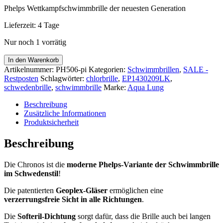
14,95 €
11,95 €.
Phelps Wettkampfschwimmbrille der neuesten Generation
Lieferzeit:
4 Tage
Nur noch 1 vorrätig
Phelps
In den Warenkorb
Schwimmbrille
Artikelnummer:
PH506-pi
Kategorien:
Schwimmbrillen
,
SALE -
Chronos
Restposten
Schlagwörter:
chlorbrille
,
EP1430209LK
,
Pink
schwedenbrille
,
schwimmbrille
Marke:
Aqua Lung
Lens
Menge
Beschreibung
Zusätzliche Informationen
Produktsicherheit
Beschreibung
Die Chronos ist die
moderne Phelps-Variante der Schwimmbrille
im Schwedenstil
!
Die patentierten
Geoplex-Gläser
ermöglichen eine
verzerrungsfreie Sicht in alle Richtungen
.
Die
Softeril-Dichtung
sorgt dafür, dass die Brille auch bei langen