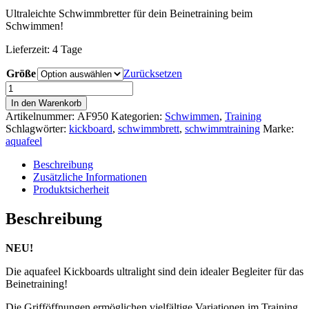
Ultraleichte Schwimmbretter für dein Beinetraining beim
Schwimmen!
Lieferzeit:
4 Tage
Größe
Zurücksetzen
aquafeel
Kickboard
In den Warenkorb
ultralight
Artikelnummer:
AF950
Kategorien:
Schwimmen
,
Training
Menge
Schlagwörter:
kickboard
,
schwimmbrett
,
schwimmtraining
Marke:
aquafeel
Beschreibung
Zusätzliche Informationen
Produktsicherheit
Beschreibung
NEU!
Die aquafeel Kickboards ultralight sind dein idealer Begleiter für das
Beinetraining!
Die Grifföffnungen ermöglichen vielfältige Variationen im Training.