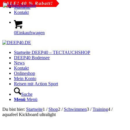
SALE! 16 % Rabatt!
SALE! 40 % Rabatt!
SALE! 40 % Rabatt!
Startseite
Kontakt
0
Einkaufswagen
Startseite DEEP40 – TECTAUCHSHOP
DEEP40 Bodensee
News
Kontakt
Onlineshop
Mein Konto
Reisen mit Action Sport
Suche
Menü
Menü
Du bist hier:
Startseite
1
/
Shop
2
/
Schwimmen
3
/
Training
4
/
aquafeel Kickboard ultralight