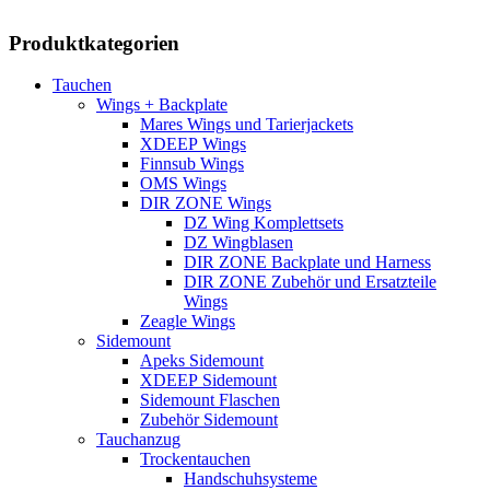
Produktkategorien
Tauchen
Wings + Backplate
Mares Wings und Tarierjackets
XDEEP Wings
Finnsub Wings
OMS Wings
DIR ZONE Wings
DZ Wing Komplettsets
DZ Wingblasen
DIR ZONE Backplate und Harness
DIR ZONE Zubehör und Ersatzteile
Wings
Zeagle Wings
Sidemount
Apeks Sidemount
XDEEP Sidemount
Sidemount Flaschen
Zubehör Sidemount
Tauchanzug
Trockentauchen
Handschuhsysteme