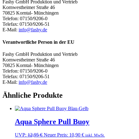
Fashy GmbH Produktion und Vertrieb
Kornwestheimer Straße 46
70825 Korntal- Münchingen
Telefon: 07150/9206-0
Telefax: 07150/9206-51
E-Mail:
info@fashy.de
Verantwortliche Person in der EU
Fashy GmbH Produktion und Vertrieb
Kornwestheimer Straße 46
70825 Korntal- Münchingen
Telefon: 07150/9206-0
Telefax: 07150/9206-51
E-Mail:
info@fashy.de
Ähnliche Produkte
Aqua Sphere Pull Buoy
Ursprünglicher
Aktueller
UVP:
12,95
€
Neuer Preis:
10,90
€
inkl. MwSt.