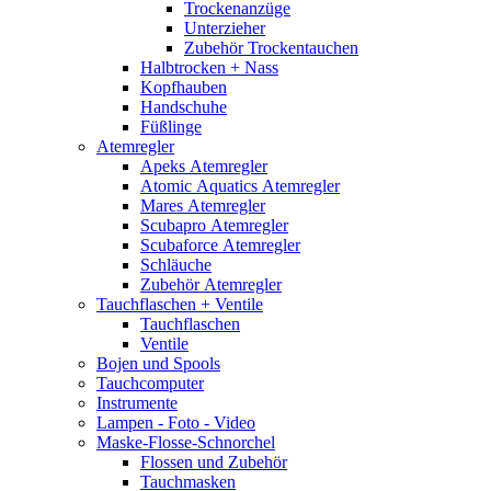
Trockenanzüge
Unterzieher
Zubehör Trockentauchen
Halbtrocken + Nass
Kopfhauben
Handschuhe
Füßlinge
Atemregler
Apeks Atemregler
Atomic Aquatics Atemregler
Mares Atemregler
Scubapro Atemregler
Scubaforce Atemregler
Schläuche
Zubehör Atemregler
Tauchflaschen + Ventile
Tauchflaschen
Ventile
Bojen und Spools
Tauchcomputer
Instrumente
Lampen - Foto - Video
Maske-Flosse-Schnorchel
Flossen und Zubehör
Tauchmasken