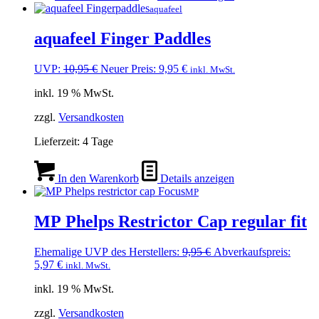
aquafeel
aquafeel Finger Paddles
Ursprünglicher
Aktueller
UVP:
10,95
€
Neuer Preis:
9,95
€
inkl. MwSt.
Preis
Preis
inkl. 19 % MwSt.
war:
ist:
10,95 €
9,95 €.
zzgl.
Versandkosten
Lieferzeit:
4 Tage
In den Warenkorb
Details anzeigen
MP
MP Phelps Restrictor Cap regular fit
Ursprünglicher
Ehemalige UVP des Herstellers:
9,95
€
Abverkaufspreis:
Aktueller
Preis
5,97
€
inkl. MwSt.
Preis
war:
inkl. 19 % MwSt.
ist:
9,95 €
5,97 €.
zzgl.
Versandkosten