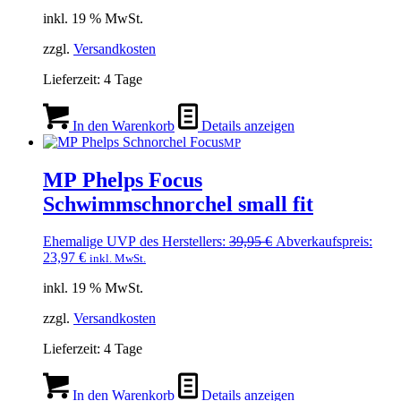
Preis
Preis
inkl. 19 % MwSt.
war:
ist:
12,95 €
10,90 €.
zzgl.
Versandkosten
Lieferzeit:
4 Tage
In den Warenkorb
Details anzeigen
MP
MP Phelps Focus
Schwimmschnorchel small fit
Ursprünglicher
Ehemalige UVP des Herstellers:
39,95
€
Abverkaufspreis:
Aktueller
Preis
23,97
€
inkl. MwSt.
Preis
war:
inkl. 19 % MwSt.
ist:
39,95 €
23,97 €.
zzgl.
Versandkosten
Lieferzeit:
4 Tage
In den Warenkorb
Details anzeigen