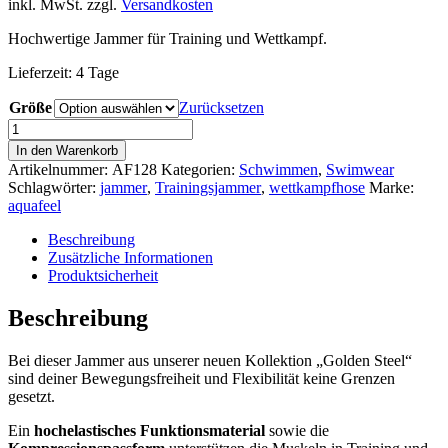
war:
ist:
inkl. MwSt.
zzgl.
Versandkosten
39,95 €
38,95 €.
Hochwertige Jammer für Training und Wettkampf.
Lieferzeit:
4 Tage
Größe
Zurücksetzen
aquafeel
Jammer
In den Warenkorb
Golden
Artikelnummer:
AF128
Kategorien:
Schwimmen
,
Swimwear
Steel
Schlagwörter:
jammer
,
Trainingsjammer
,
wettkampfhose
Marke:
24828
aquafeel
Menge
Beschreibung
Zusätzliche Informationen
Produktsicherheit
Beschreibung
Bei dieser Jammer aus unserer neuen Kollektion „Golden Steel“
sind deiner Bewegungsfreiheit und Flexibilität keine Grenzen
gesetzt.
Ein
hochelastisches Funktionsmaterial
sowie die