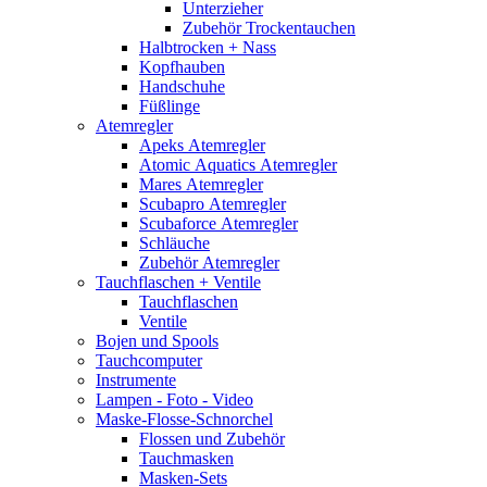
Unterzieher
Zubehör Trockentauchen
Halbtrocken + Nass
Kopfhauben
Handschuhe
Füßlinge
Atemregler
Apeks Atemregler
Atomic Aquatics Atemregler
Mares Atemregler
Scubapro Atemregler
Scubaforce Atemregler
Schläuche
Zubehör Atemregler
Tauchflaschen + Ventile
Tauchflaschen
Ventile
Bojen und Spools
Tauchcomputer
Instrumente
Lampen - Foto - Video
Maske-Flosse-Schnorchel
Flossen und Zubehör
Tauchmasken
Masken-Sets