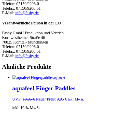
Telefon: 07150/9206-0
Telefax: 07150/9206-51
E-Mail:
info@fashy.de
Verantwortliche Person in der EU
Fashy GmbH Produktion und Vertrieb
Kornwestheimer Straße 46
70825 Korntal- Münchingen
Telefon: 07150/9206-0
Telefax: 07150/9206-51
E-Mail:
info@fashy.de
Ähnliche Produkte
aquafeel
aquafeel Finger Paddles
Ursprünglicher
Aktueller
UVP:
10,95
€
Neuer Preis:
9,95
€
inkl. MwSt.
Preis
Preis
inkl. 19 % MwSt.
war:
ist:
10,95 €
9,95 €.