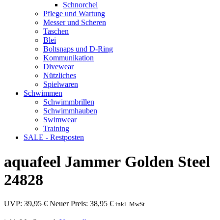
Schnorchel
Pflege und Wartung
Messer und Scheren
Taschen
Blei
Boltsnaps und D-Ring
Kommunikation
Divewear
Nützliches
Spielwaren
Schwimmen
Schwimmbrillen
Schwimmhauben
Swimwear
Training
SALE - Restposten
aquafeel Jammer Golden Steel
24828
Ursprünglicher
Aktueller
UVP:
39,95
€
Neuer Preis:
38,95
€
inkl. MwSt.
Preis
Preis