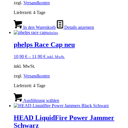
zzgl.
Versandkosten
Lieferzeit:
4 Tage
In den Warenkorb
Details anzeigen
phelps
phelps Race Cap neu
10,90
€
–
11,90
€
inkl. MwSt.
inkl. MwSt.
zzgl.
Versandkosten
Lieferzeit:
4 Tage
Dieses
Produkt
Ausführung wählen
weist
mehrere
Varianten
HEAD LiquidFire Power Jammer
auf.
Schwarz
Die