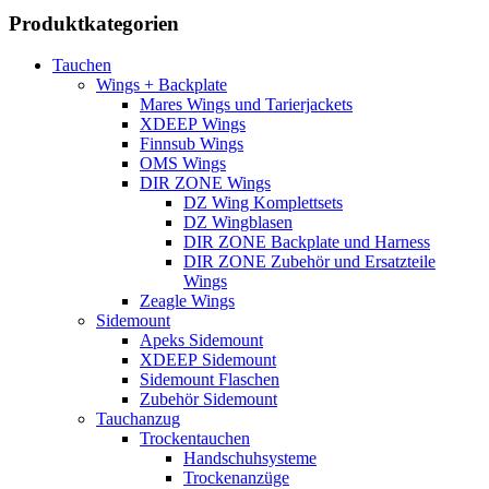
Produktkategorien
Tauchen
Wings + Backplate
Mares Wings und Tarierjackets
XDEEP Wings
Finnsub Wings
OMS Wings
DIR ZONE Wings
DZ Wing Komplettsets
DZ Wingblasen
DIR ZONE Backplate und Harness
DIR ZONE Zubehör und Ersatzteile
Wings
Zeagle Wings
Sidemount
Apeks Sidemount
XDEEP Sidemount
Sidemount Flaschen
Zubehör Sidemount
Tauchanzug
Trockentauchen
Handschuhsysteme
Trockenanzüge