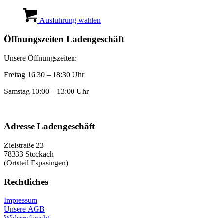
Dieses
Produkt
Ausführung wählen
weist
mehrere
Öffnungszeiten Ladengeschäft
Varianten
auf.
Unsere Öffnungszeiten:
Die
Optionen
Freitag 16:30 – 18:30 Uhr
können
auf
Samstag 10:00 – 13:00 Uhr
der
Produktseite
gewählt
werden
Adresse Ladengeschäft
Zielstraße 23
78333 Stockach
(Ortsteil Espasingen)
Rechtliches
Impressum
Unsere AGB
Widerrufsrecht