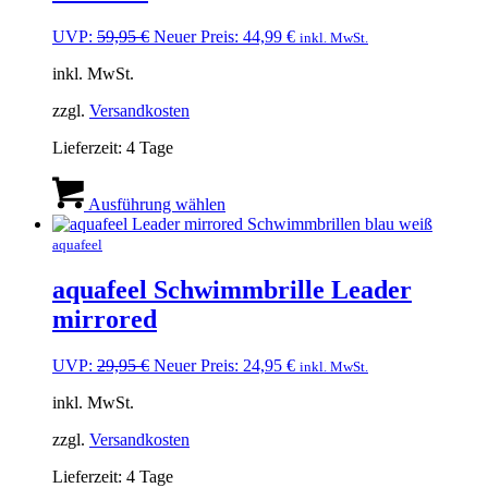
Optionen
können
Ursprünglicher
Aktueller
UVP:
59,95
€
Neuer Preis:
44,99
€
inkl. MwSt.
auf
Preis
Preis
der
inkl. MwSt.
war:
ist:
Produktseite
59,95 €
44,99 €.
gewählt
zzgl.
Versandkosten
werden
Lieferzeit:
4 Tage
Dieses
Produkt
Ausführung wählen
weist
mehrere
aquafeel
Varianten
auf.
aquafeel Schwimmbrille Leader
Die
mirrored
Optionen
können
auf
Ursprünglicher
Aktueller
UVP:
29,95
€
Neuer Preis:
24,95
€
inkl. MwSt.
der
Preis
Preis
Produktseite
inkl. MwSt.
war:
ist:
gewählt
29,95 €
24,95 €.
werden
zzgl.
Versandkosten
Lieferzeit:
4 Tage