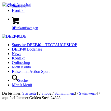
Startseite
Kontakt
0
Einkaufswagen
Startseite DEEP40 – TECTAUCHSHOP
DEEP40 Bodensee
News
Kontakt
Onlineshop
Mein Konto
Reisen mit Action Sport
Suche
Menü
Menü
Du bist hier:
Startseite
1
/
Shop
2
/
Schwimmen
3
/
Swimwear
4
/
aquafeel Jammer Golden Steel 24828