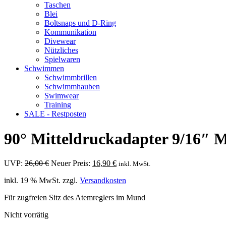
Taschen
Blei
Boltsnaps und D-Ring
Kommunikation
Divewear
Nützliches
Spielwaren
Schwimmen
Schwimmbrillen
Schwimmhauben
Swimwear
Training
SALE - Restposten
90° Mitteldruckadapter 9/16″ M
Ursprünglicher
Aktueller
UVP:
26,00
€
Neuer Preis:
16,90
€
inkl. MwSt.
Preis
Preis
inkl. 19 % MwSt.
zzgl.
Versandkosten
war:
ist:
26,00 €
16,90 €.
Für zugfreien Sitz des Atemreglers im Mund
Nicht vorrätig