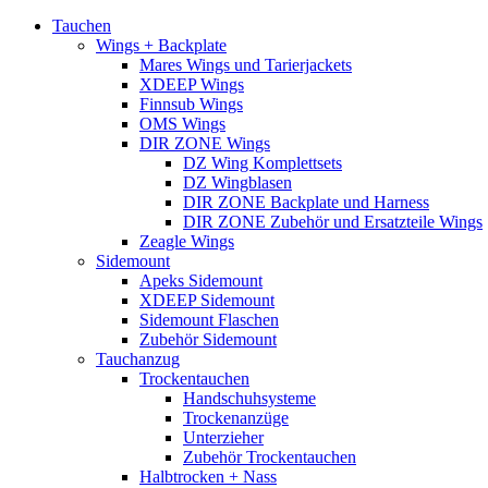
Tauchen
Wings + Backplate
Mares Wings und Tarierjackets
XDEEP Wings
Finnsub Wings
OMS Wings
DIR ZONE Wings
DZ Wing Komplettsets
DZ Wingblasen
DIR ZONE Backplate und Harness
DIR ZONE Zubehör und Ersatzteile Wings
Zeagle Wings
Sidemount
Apeks Sidemount
XDEEP Sidemount
Sidemount Flaschen
Zubehör Sidemount
Tauchanzug
Trockentauchen
Handschuhsysteme
Trockenanzüge
Unterzieher
Zubehör Trockentauchen
Halbtrocken + Nass