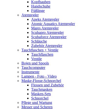
Kopfhauben
Handschuhe
Füßlinge
Atemregler
Apeks Atemregler
Atomic Aquatics Atemregler
Mares Atemregler
Scubapro Atemregler
Scubaforce Atemregler
Schläuche
Zubehör Atemregler
Tauchflaschen + Ventile
Tauchflaschen
Ventile
Bojen und Spools
Tauchcomputer
Instrumente
Lampen - Foto - Video
Maske-Flosse-Schnorchel
Flossen und Zubehör
Tauchmasken
Masken-Sets
Schnorchel
Pflege und Wartung
Messer und Scheren