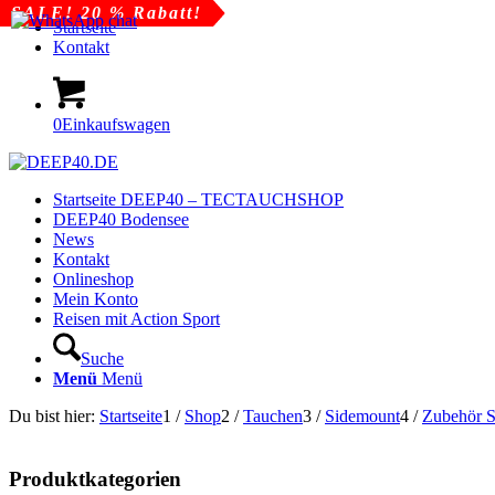
SALE! 20 % Rabatt!
Startseite
Kontakt
0
Einkaufswagen
Startseite DEEP40 – TECTAUCHSHOP
DEEP40 Bodensee
News
Kontakt
Onlineshop
Mein Konto
Reisen mit Action Sport
Suche
Menü
Menü
Du bist hier:
Startseite
1
/
Shop
2
/
Tauchen
3
/
Sidemount
4
/
Zubehör 
Produktkategorien