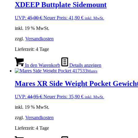
XDEEP Buttplate Sidemount
Ursprünglicher
Aktueller
UVP:
45,00
€
Neuer Preis:
41,90
€
inkl. MwSt.
Preis
Preis
inkl. 19 % MwSt.
war:
ist:
45,00 €
41,90 €.
zzgl.
Versandkosten
Lieferzeit:
4 Tage
In den Warenkorb
Details anzeigen
Mares
Mares XR Side Weight Pocket Gewicht
Ursprünglicher
Aktueller
UVP:
44,95
€
Neuer Preis:
35,90
€
inkl. MwSt.
Preis
Preis
inkl. 19 % MwSt.
war:
ist:
44,95 €
35,90 €.
zzgl.
Versandkosten
Lieferzeit:
4 Tage