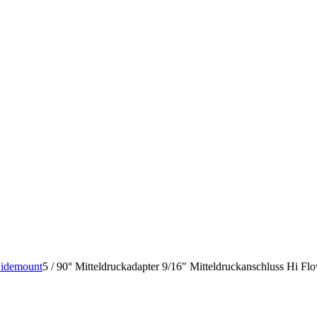
Sidemount
5
/
90° Mitteldruckadapter 9/16″ Mitteldruckanschluss Hi Fl