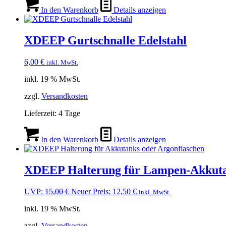
In den Warenkorb
Details anzeigen
XDEEP Gurtschnalle Edelstahl
6,00
€
inkl. MwSt.
inkl. 19 % MwSt.
zzgl.
Versandkosten
Lieferzeit:
4 Tage
In den Warenkorb
Details anzeigen
XDEEP Halterung für Lampen-Akkut
Ursprünglicher
Aktueller
UVP:
15,00
€
Neuer Preis:
12,50
€
inkl. MwSt.
Preis
Preis
inkl. 19 % MwSt.
war:
ist:
15,00 €
12,50 €.
zzgl.
Versandkosten