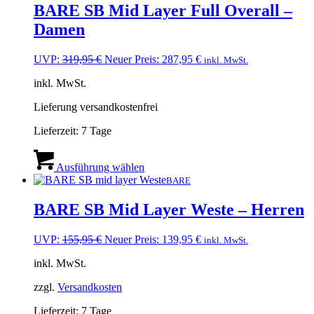
Varianten
BARE SB Mid Layer Full Overall –
auf.
Damen
Die
Optionen
können
Ursprünglicher
Aktueller
UVP:
319,95
€
Neuer Preis:
287,95
€
inkl. MwSt.
auf
Preis
Preis
der
inkl. MwSt.
war:
ist:
Produktseite
319,95 €
287,95 €.
gewählt
Lieferung versandkostenfrei
werden
Lieferzeit:
7 Tage
Dieses
Produkt
Ausführung wählen
weist
BARE
mehrere
Varianten
BARE SB Mid Layer Weste – Herren
auf.
Die
Ursprünglicher
Aktueller
UVP:
155,95
€
Neuer Preis:
139,95
€
inkl. MwSt.
Optionen
Preis
Preis
können
inkl. MwSt.
war:
ist:
auf
155,95 €
139,95 €.
der
zzgl.
Versandkosten
Produktseite
gewählt
Lieferzeit:
7 Tage