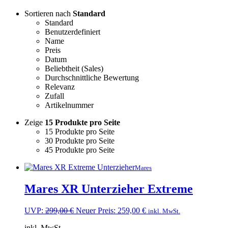
Sortieren nach
Standard
Standard
Benutzerdefiniert
Name
Preis
Datum
Beliebtheit (Sales)
Durchschnittliche Bewertung
Relevanz
Zufall
Artikelnummer
Zeige
15 Produkte pro Seite
15 Produkte pro Seite
30 Produkte pro Seite
45 Produkte pro Seite
Mares
Mares XR Unterzieher Extreme
Ursprünglicher
Aktueller
UVP:
299,00
€
Neuer Preis:
259,00
€
inkl. MwSt.
Preis
Preis
inkl. MwSt.