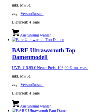
Preis
Preis
der
inkl. MwSt.
war:
ist:
Produktseite
459,95 €
413,95 €.
gewählt
zzgl.
Versandkosten
werden
Lieferzeit:
4 Tage
Dieses
Produkt
Ausführung wählen
weist
mehrere
Varianten
BARE Ultrawarmth Top –
auf.
Damenmodell
Die
Optionen
können
Ursprünglicher
Aktueller
UVP:
115,95
€
Neuer Preis:
103,90
€
inkl. MwSt.
auf
Preis
Preis
der
inkl. MwSt.
war:
ist:
Produktseite
115,95 €
103,90 €.
gewählt
zzgl.
Versandkosten
werden
Lieferzeit:
4 Tage
Dieses
Produkt
Ausführung wählen
weist