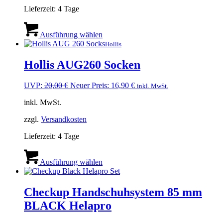
werden
Lieferzeit:
4 Tage
Dieses
Produkt
Ausführung wählen
weist
Hollis
mehrere
Varianten
Hollis AUG260 Socken
auf.
Die
Ursprünglicher
Aktueller
UVP:
20,00
€
Neuer Preis:
16,90
€
inkl. MwSt.
Optionen
Preis
Preis
können
inkl. MwSt.
war:
ist:
auf
20,00 €
16,90 €.
der
zzgl.
Versandkosten
Produktseite
gewählt
Lieferzeit:
4 Tage
werden
Dieses
Produkt
Ausführung wählen
weist
mehrere
Varianten
Checkup Handschuhsystem 85 mm
auf.
BLACK Helapro
Die
Optionen