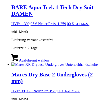
mehrere
Varianten
BARE Aqua Trek 1 Tech Dry Suit
auf.
DAMEN
Die
Optionen
können
Ursprünglicher
Aktueller
UVP:
1.399,95
€
Neuer Preis:
1.259,00
€
inkl. MwSt.
auf
Preis
Preis
der
inkl. MwSt.
war:
ist:
Produktseite
1.399,95 €
1.259,00 €.
gewählt
Lieferung versandkostenfrei
werden
Lieferzeit:
7 Tage
Dieses
Produkt
Ausführung wählen
weist
mehrere
Varianten
Mares Dry Base 2 Undergloves (2
auf.
mm)
Die
Optionen
können
Ursprünglicher
Aktueller
UVP:
39,95
€
Neuer Preis:
29,00
€
inkl. MwSt.
auf
Preis
Preis
der
inkl. MwSt.
war:
ist:
Produktseite
39,95 €
29,00 €.