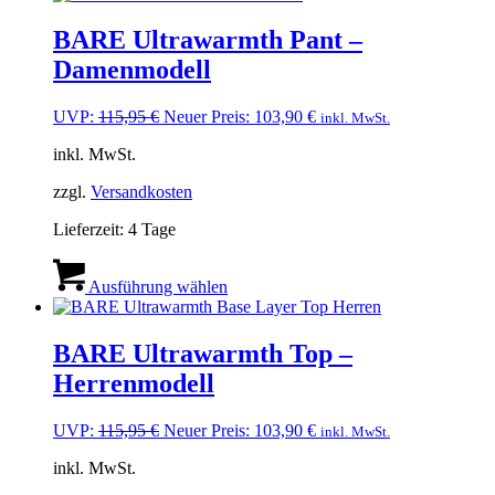
mehrere
Varianten
BARE Ultrawarmth Pant –
auf.
Damenmodell
Die
Optionen
können
Ursprünglicher
Aktueller
UVP:
115,95
€
Neuer Preis:
103,90
€
inkl. MwSt.
auf
Preis
Preis
der
inkl. MwSt.
war:
ist:
Produktseite
115,95 €
103,90 €.
gewählt
zzgl.
Versandkosten
werden
Lieferzeit:
4 Tage
Dieses
Produkt
Ausführung wählen
weist
mehrere
Varianten
BARE Ultrawarmth Top –
auf.
Herrenmodell
Die
Optionen
können
Ursprünglicher
Aktueller
UVP:
115,95
€
Neuer Preis:
103,90
€
inkl. MwSt.
auf
Preis
Preis
der
inkl. MwSt.
war:
ist:
Produktseite
115,95 €
103,90 €.