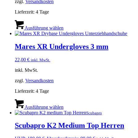
gewählt
zzgl.
Versandkosten
werden
Lieferzeit:
4 Tage
Dieses
Produkt
Ausführung wählen
weist
mehrere
Varianten
Mares XR Undergloves 3 mm
auf.
Die
22,00
€
inkl. MwSt.
Optionen
können
inkl. MwSt.
auf
der
zzgl.
Versandkosten
Produktseite
gewählt
Lieferzeit:
4 Tage
werden
Dieses
Produkt
Ausführung wählen
weist
Scubapro
mehrere
Varianten
Scubapro K2 Medium Top Herren
auf.
Die