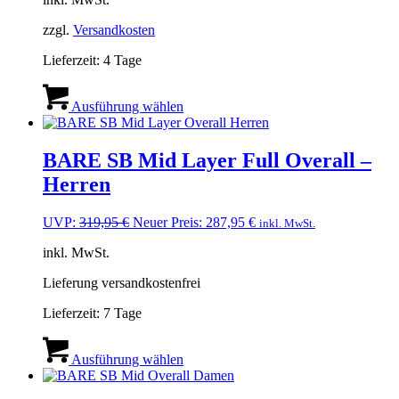
war:
ist:
299,00 €
259,00 €.
zzgl.
Versandkosten
Lieferzeit:
4 Tage
Dieses
Produkt
Ausführung wählen
weist
mehrere
Varianten
BARE SB Mid Layer Full Overall –
auf.
Herren
Die
Optionen
können
Ursprünglicher
Aktueller
UVP:
319,95
€
Neuer Preis:
287,95
€
inkl. MwSt.
auf
Preis
Preis
der
inkl. MwSt.
war:
ist:
Produktseite
319,95 €
287,95 €.
gewählt
Lieferung versandkostenfrei
werden
Lieferzeit:
7 Tage
Dieses
Produkt
Ausführung wählen
weist
mehrere