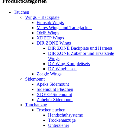
Produktkategorien
Varianten
auf.
Tauchen
Die
Wings + Backplate
Optionen
Finnsub Wings
können
Mares Wings und Tarierjackets
auf
OMS Wings
der
XDEEP Wings
Produktseite
DIR ZONE Wings
gewählt
DIR ZONE Backplate und Harness
werden
DIR ZONE Zubehör und Ersatzteile
Wings
DZ Wing Komplettsets
DZ Wingblasen
Zeagle Wings
Sidemount
Apeks Sidemount
Sidemount Flaschen
XDEEP Sidemount
Zubehör Sidemount
Tauchanzug
Trockentauchen
Handschuhsysteme
Trockenanzüge
Unterzieher