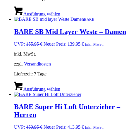
werden
Dieses
Produkt
Ausführung wählen
weist
BARE
mehrere
Varianten
BARE SB Mid Layer Weste – Damen
auf.
Die
Ursprünglicher
Aktueller
UVP:
155,95
€
Neuer Preis:
139,95
€
inkl. MwSt.
Optionen
Preis
Preis
können
inkl. MwSt.
war:
ist:
auf
155,95 €
139,95 €.
der
zzgl.
Versandkosten
Produktseite
gewählt
Lieferzeit:
7 Tage
werden
Dieses
Produkt
Ausführung wählen
weist
mehrere
Varianten
BARE Super Hi Loft Unterzieher –
auf.
Herren
Die
Optionen
können
Ursprünglicher
Aktueller
UVP:
459,95
€
Neuer Preis:
413,95
€
inkl. MwSt.
auf