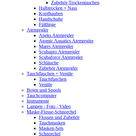
Zubehör Trockentauchen
Halbtrocken + Nass
Kopfhauben
Handschuhe
Füßlinge
Atemregler
Apeks Atemregler
Atomic Aquatics Atemregler
Mares Atemregler
Scubapro Atemregler
Scubaforce Atemregler
Schläuche
Zubehör Atemregler
Tauchflaschen + Ventile
Tauchflaschen
Ventile
Bojen und Spools
Tauchcomputer
Instrumente
Lampen - Foto - Video
Maske-Flosse-Schnorchel
Flossen und Zubehör
Tauchmasken
Masken-Sets
Schnorchel