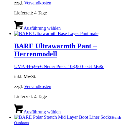
gewählt
zzgl.
Versandkosten
werden
Lieferzeit:
4 Tage
Dieses
Produkt
Ausführung wählen
weist
mehrere
Varianten
BARE Ultrawarmth Pant –
auf.
Herrenmodell
Die
Optionen
können
Ursprünglicher
Aktueller
UVP:
115,95
€
Neuer Preis:
103,90
€
inkl. MwSt.
auf
Preis
Preis
der
inkl. MwSt.
war:
ist:
Produktseite
115,95 €
103,90 €.
gewählt
zzgl.
Versandkosten
werden
Lieferzeit:
4 Tage
Dieses
Produkt
Ausführung wählen
weist
Huish
mehrere
Outdoors
Varianten