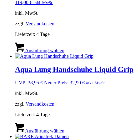
können
119,00
€
inkl. MwSt.
auf
der
inkl. MwSt.
Produktseite
gewählt
zzgl.
Versandkosten
werden
Lieferzeit:
4 Tage
Dieses
Produkt
Ausführung wählen
weist
mehrere
Varianten
Aqua Lung Handschuhe Liquid Grip
auf.
Die
Ursprünglicher
Aktueller
UVP:
38,95
€
Neuer Preis:
32,90
€
inkl. MwSt.
Optionen
Preis
Preis
können
inkl. MwSt.
war:
ist:
auf
38,95 €
32,90 €.
der
zzgl.
Versandkosten
Produktseite
gewählt
Lieferzeit:
4 Tage
werden
Dieses
Produkt
Ausführung wählen
weist