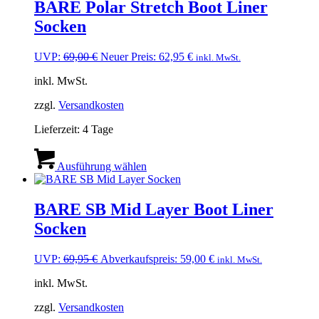
auf.
BARE Polar Stretch Boot Liner
Die
Socken
Optionen
können
auf
Ursprünglicher
Aktueller
UVP:
69,00
€
Neuer Preis:
62,95
€
inkl. MwSt.
der
Preis
Preis
Produktseite
inkl. MwSt.
war:
ist:
gewählt
69,00 €
62,95 €.
werden
zzgl.
Versandkosten
Lieferzeit:
4 Tage
Dieses
Produkt
Ausführung wählen
weist
mehrere
Varianten
BARE SB Mid Layer Boot Liner
auf.
Socken
Die
Optionen
können
Ursprünglicher
Aktueller
UVP:
69,95
€
Abverkaufspreis:
59,00
€
inkl. MwSt.
auf
Preis
Preis
der
inkl. MwSt.
war:
ist:
Produktseite
69,95 €
59,00 €.
gewählt
zzgl.
Versandkosten