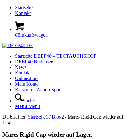
Startseite
Kontakt
0
Einkaufswagen
Startseite DEEP40 – TECTAUCHSHOP
DEEP40 Bodensee
News
Kontakt
Onlineshop
Mein Konto
Reisen mit Action Sport
Suche
Menü
Menü
Du bist hier:
Startseite
1
/
Blog
2
/
Mares Rigid Cap wieder auf
Lager!
Mares Rigid Cap wieder auf Lager.