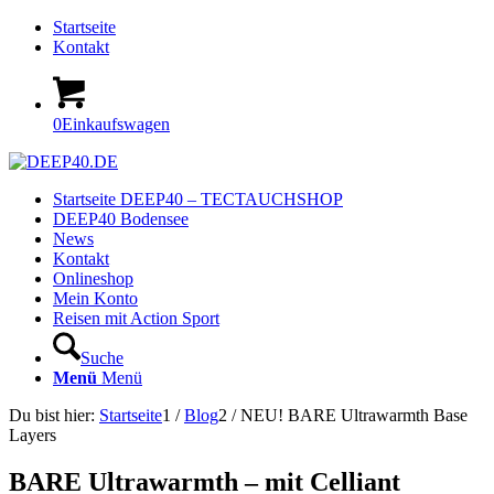
Startseite
Kontakt
0
Einkaufswagen
Startseite DEEP40 – TECTAUCHSHOP
DEEP40 Bodensee
News
Kontakt
Onlineshop
Mein Konto
Reisen mit Action Sport
Suche
Menü
Menü
Du bist hier:
Startseite
1
/
Blog
2
/
NEU! BARE Ultrawarmth Base
Layers
BARE Ultrawarmth – mit Celliant