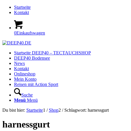
Startseite
Kontakt
0
Einkaufswagen
Startseite DEEP40 – TECTAUCHSHOP
DEEP40 Bodensee
News
Kontakt
Onlineshop
Mein Konto
Reisen mit Action Sport
Suche
Menü
Menü
Du bist hier:
Startseite
1
/
Shop
2
/
Schlagwort: harnessgurt
harnessgurt