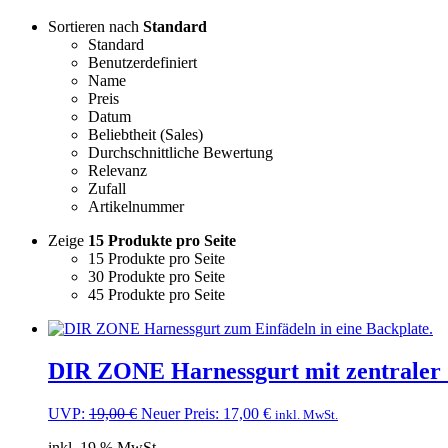
Sortieren nach
Standard
Standard
Benutzerdefiniert
Name
Preis
Datum
Beliebtheit (Sales)
Durchschnittliche Bewertung
Relevanz
Zufall
Artikelnummer
Zeige
15 Produkte pro Seite
15 Produkte pro Seite
30 Produkte pro Seite
45 Produkte pro Seite
DIR ZONE Harnessgurt mit zentraler
Ursprünglicher
Aktueller
UVP:
19,00
€
Neuer Preis:
17,00
€
inkl. MwSt.
Preis
Preis
inkl. 19 % MwSt.