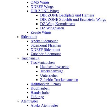
OMS Wings
XDEEP Wings
DIR ZONE Wings
DIR ZONE Backplate und Harness
DIR ZONE Zubehör und Ersatzteile Wings
DZ Wing Komplettsets
DZ Wingblasen
Zeagle Wings
Sidemount
Apeks Sidemount
Sidemount Flaschen
XDEEP Sidemount
Zubehör Sidemount
Tauchanzug
Trockentauchen
Handschuhsysteme
Trockenanzüge
Unterzieher
Zubehör Trockentauchen
Halbtrocken + Nass
Kopfhauben
Handschuhe
Füßlinge
Atemregler
Apeks Atemregler