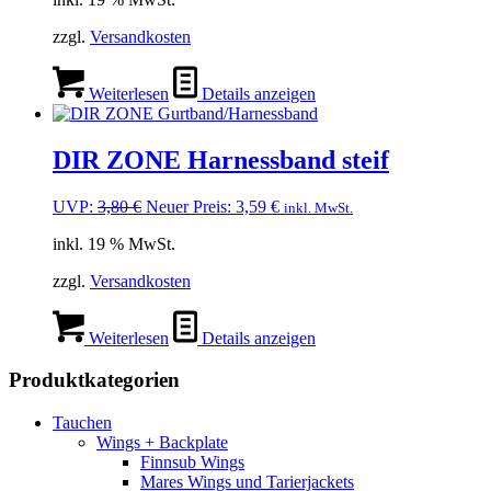
war:
ist:
19,00 €
17,00 €.
zzgl.
Versandkosten
Weiterlesen
Details anzeigen
DIR ZONE Harnessband steif
Ursprünglicher
Aktueller
UVP:
3,80
€
Neuer Preis:
3,59
€
inkl. MwSt.
Preis
Preis
inkl. 19 % MwSt.
war:
ist:
3,80 €
3,59 €.
zzgl.
Versandkosten
Weiterlesen
Details anzeigen
Produktkategorien
Tauchen
Wings + Backplate
Finnsub Wings
Mares Wings und Tarierjackets